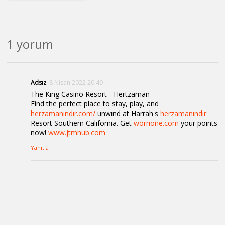
1 yorum
Adsız
8 Nisan 2022 20:49
The King Casino Resort - Hertzaman
Find the perfect place to stay, play, and
herzamanindir.com/
unwind at Harrah's
herzamanindir
Resort Southern California. Get
worrione.com
your points
now!
www.jtmhub.com
Yanıtla