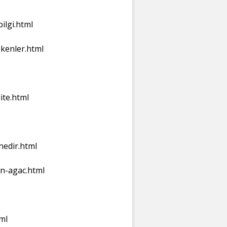
ilgi.html
ekenler.html
ite.html
nedir.html
an-agac.html
ml