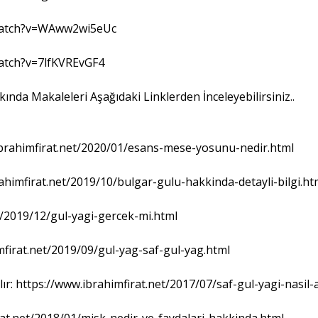
watch?v=WAww2wi5eUc
atch?v=7lfKVREvGF4
ında Makaleleri Aşağıdaki Linklerden İnceleyebilirsiniz..
brahimfirat.net/2020/01/esans-mese-yosunu-nedir.html
ahimfirat.net/2019/10/bulgar-gulu-hakkinda-detayli-bilgi.ht
t/2019/12/gul-yagi-gercek-mi.html
mfirat.net/2019/09/gul-yag-saf-gul-yag.html
lır: https://www.ibrahimfirat.net/2017/07/saf-gul-yagi-nasil-a
rat.net/2018/01/misk-nedir-ve-faydalari-hakkinda.html