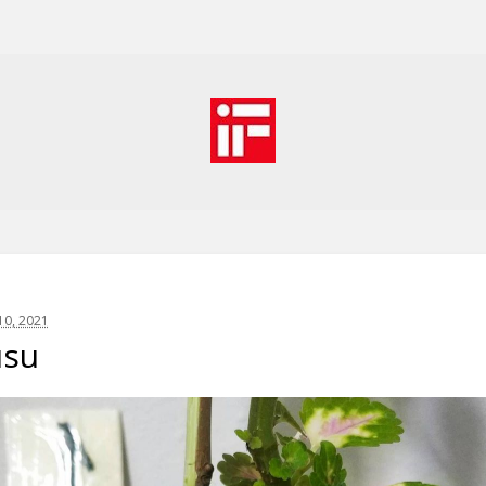
0, 2021
usu