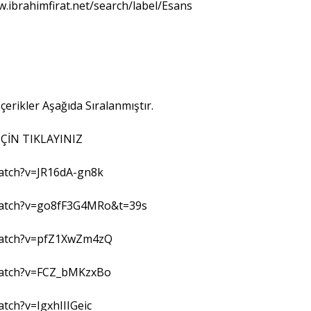
w.ibrahimfirat.net/search/label/Esans
çerikler Aşağıda Sıralanmıştır.
ÇİN TIKLAYINIZ
atch?v=JR16dA-gn8k
watch?v=go8fF3G4MRo&t=39s
watch?v=pfZ1XwZm4zQ
watch?v=FCZ_bMKzxBo
tch?v=IgxhIIIGeic